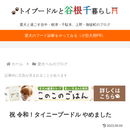
愛犬と過ごす谷中・根津・千駄木、上野・御徒町のブログ
愛犬のフード診断をやってみる（小型犬用PR）
ホーム
愛犬ベルのブログ
記事内に広告が含まれることがあります
祝 令和！タイニープードル やめました
2023.09.04