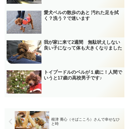
愛犬ベルの散歩のあと 汚れた足を拭
く？洗う？で迷います
我が家に来て2週間 無駄吠えしない
良い子になって体も大きくなりました
トイプードルのベルが１歳に！人間で
いうと17歳の高校男子です♪
根津 蕎心（そばこころ）さんで幸せなひ
と時