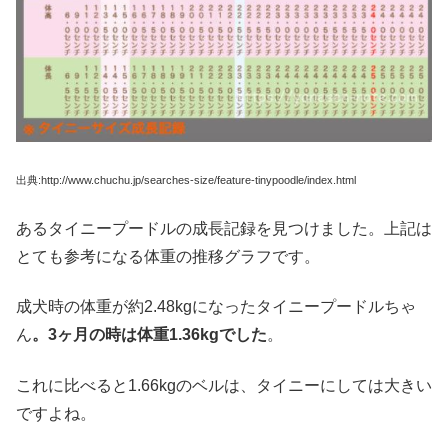
出典:http://www.chuchu.jp/searches-size/feature-tinypoodle/index.html
あるタイニープードルの成長記録を見つけました。上記は
とても参考になる体重の推移グラフです。
成犬時の体重が約2.48kgになったタイニープードルちゃ
ん
。3ヶ月の時は体重1.36kgでした
。
これに比べると1.66kgのベルは、タイニーにしては大きい
ですよね。