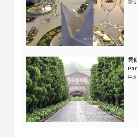
雲仙
雲
P
平成