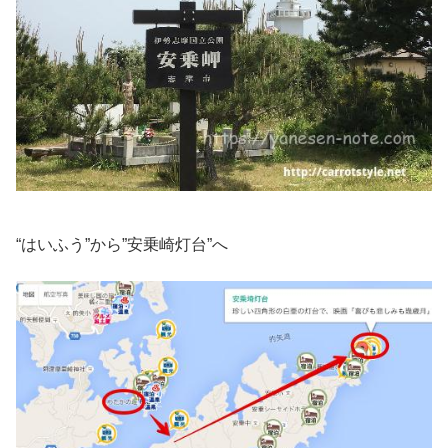
“はいふう”から”安乗崎灯台”へ