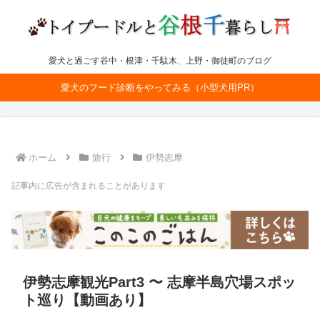
愛犬と過ごす谷中・根津・千駄木、上野・御徒町のブログ
愛犬のフード診断をやってみる（小型犬用PR）
ホーム
旅行
伊勢志摩
記事内に広告が含まれることがあります
伊勢志摩観光Part3 〜 志摩半島穴場スポッ
ト巡り【動画あり】